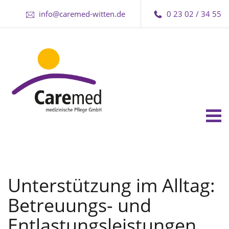
info@caremed-witten.de
0 23 02 / 34 55
Tog
nav
Unterstützung im Alltag:
Betreuungs- und
Entlastungsleistungen