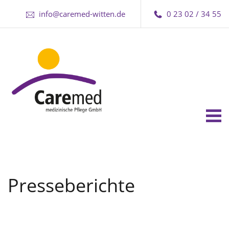
info@caremed-witten.de
0 23 02 / 34 55
Tog
nav
Presseberichte