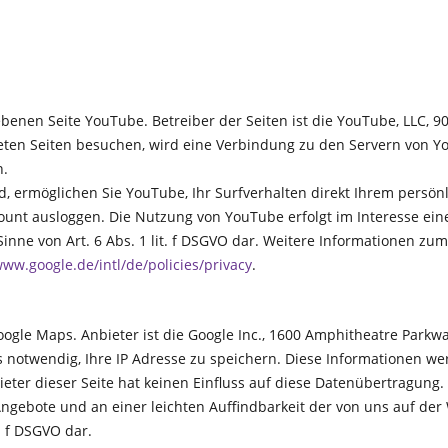
benen Seite YouTube. Betreiber der Seiten ist die YouTube, LLC, 9
eten Seiten besuchen, wird eine Verbindung zu den Servern von Y
n.
, ermöglichen Sie YouTube, Ihr Surfverhalten direkt Ihrem persönl
ount ausloggen. Die Nutzung von YouTube erfolgt im Interesse ei
 Sinne von Art. 6 Abs. 1 lit. f DSGVO dar. Weitere Informationen z
www.google.de/intl/de/policies/privacy
.
oogle Maps. Anbieter ist die Google Inc., 1600 Amphitheatre Parkw
 notwendig, Ihre IP Adresse zu speichern. Diese Informationen wer
eter dieser Seite hat keinen Einfluss auf diese Datenübertragung.
gebote und an einer leichten Auffindbarkeit der von uns auf der 
t. f DSGVO dar.