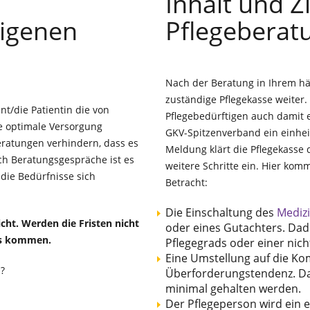
h
Inhalt und Z
eigenen
Pflegeberat
Nach der Beratung in Ihrem häu
zuständige Pflegekasse weiter.
ent/die Patientin die von
Pflegebedürftigen auch damit e
e optimale Versorgung
GKV-Spitzenverband ein einhei
Beratungen verhindern, dass es
Meldung klärt die Pflegekasse d
h Beratungsgespräche ist es
weitere Schritte ein. Hier k
die Bedürfnisse sich
Betracht:
Die Einschaltung des
Mediz
icht. Werden die Fristen nicht
oder eines Gutachters. Dad
des kommen.
Pflegegrads oder einer nich
Eine Umstellung auf die Ko
n?
Überforderungstendenz. Dad
minimal gehalten werden.
Der Pflegeperson wird ein 