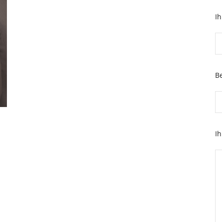
I
Be
Ih