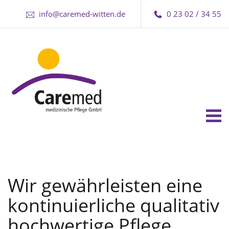
info@caremed-witten.de
0 23 02 / 34 55
Tog
nav
Wir gewährleisten eine
kontinuierliche qualitativ
hochwertige Pflege.