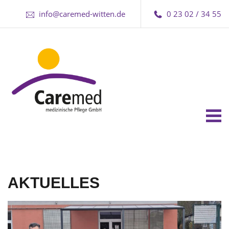
info@caremed-witten.de
0 23 02 / 34 55
Tog
nav
AKTUELLES