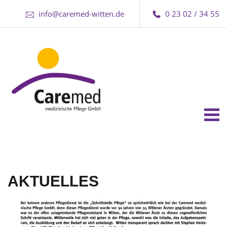
info@caremed-witten.de
0 23 02 / 34 55
Tog
nav
AKTUELLES