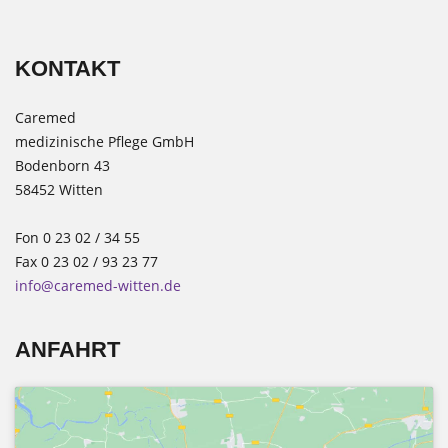
KONTAKT
Caremed
medizinische Pflege GmbH
Bodenborn 43
58452 Witten
Fon 0 23 02 / 34 55
Fax 0 23 02 / 93 23 77
info@caremed-witten.de
ANFAHRT