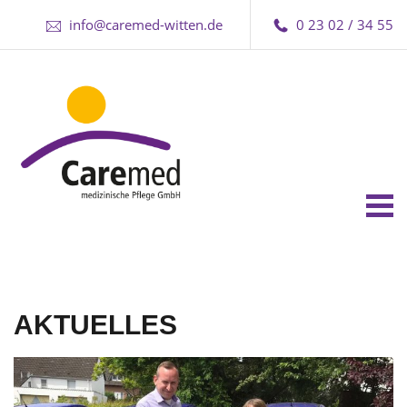
info@caremed-witten.de
0 23 02 / 34 55
Tog
nav
AKTUELLES