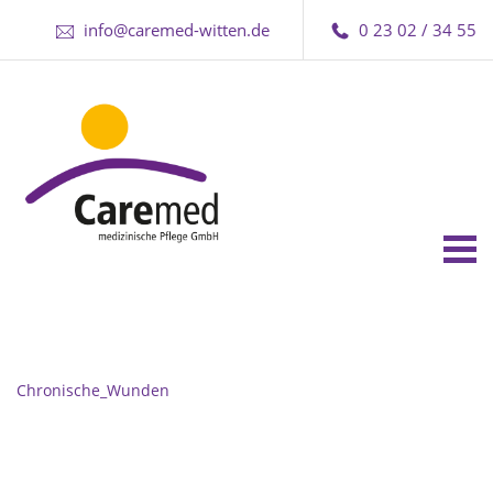
info@caremed-witten.de
0 23 02 / 34 55
Tog
nav
Chronische_Wunden