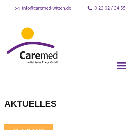
info@caremed-witten.de
0 23 02 / 34 55
Tog
nav
AKTUELLES