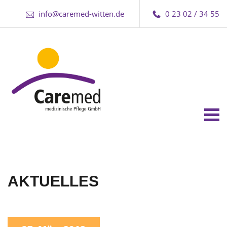
info@caremed-witten.de
0 23 02 / 34 55
Tog
nav
AKTUELLES