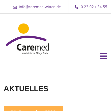
info@caremed-witten.de
0 23 02 / 34 55
Tog
nav
AKTUELLES