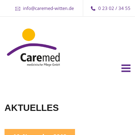
info@caremed-witten.de
0 23 02 / 34 55
Tog
nav
AKTUELLES