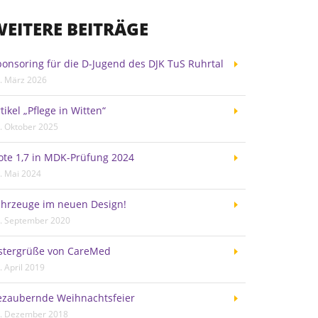
EITERE BEITRÄGE
onsoring für die D-Jugend des DJK TuS Ruhrtal
. März 2026
tikel „Pflege in Witten“
. Oktober 2025
ote 1,7 in MDK-Prüfung 2024
. Mai 2024
ahrzeuge im neuen Design!
. September 2020
stergrüße von CareMed
. April 2019
ezaubernde Weihnachtsfeier
. Dezember 2018