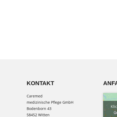
KONTAKT
ANF
Caremed
medizinische Pflege GmbH
Kli
Bodenborn 43
G
58452 Witten