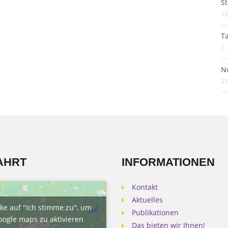
St
12
Ta
1.
N
21
AHRT
INFORMATIONEN
Kontakt
Aktuelles
cke auf "Ich stimme zu", um
Publikationen
oogle maps zu aktivieren
Das bieten wir Ihnen!