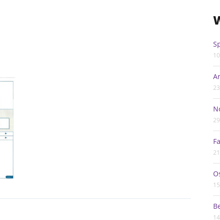
W
Sp
10
Ar
23
N
29
F
21
O
15
B
14