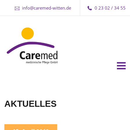
info@caremed-witten.de
0 23 02 / 34 55
Tog
nav
AKTUELLES