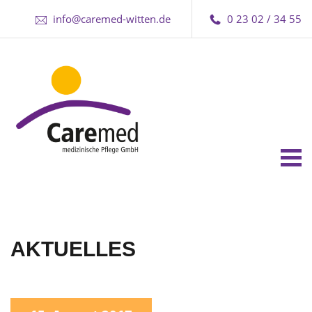
info@caremed-witten.de
0 23 02 / 34 55
Tog
nav
AKTUELLES