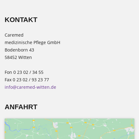
KONTAKT
Caremed
medizinische Pflege GmbH
Bodenborn 43
58452 Witten
Fon 0 23 02 / 34 55
Fax 0 23 02 / 93 23 77
info@caremed-witten.de
ANFAHRT