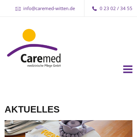
info@caremed-witten.de
0 23 02 / 34 55
Tog
nav
AKTUELLES